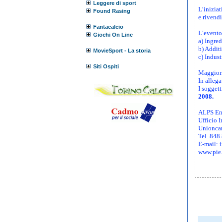
Leggere di sport
L’iniziat
Found Rasing
e rivendi
Fantacalcio
L’evento 
Giochi On Line
a) Ingred
b) Additi
MovieSport - La storia
c) Indust
Siti Ospiti
Maggiori
In allega
I soggett
2008.
ALPS Ent
Ufficio 
Unionca
Tel. 848
E-mail:
www.pie