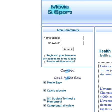
Area Community
Nome utente:
Password:
Health
Health a
Registrati gratuitamente
per pubblicare il tuo Album
Password dimenticata?
Unioncam
Torino pe
sta prom
Movie Easy
L'evento
Calcio giocato
Charentes
4.000 inc
Siti Società Torinesi e
L’evento 
Piemontesi
ricercare
Campionati di calcio
espositi