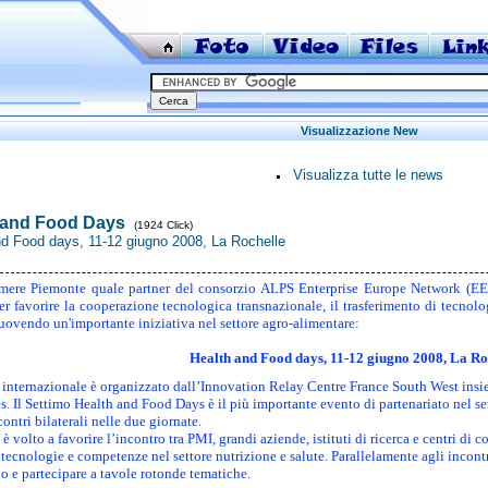
Visualizzazione New
Visualizza tutte le news
 and Food Days
(1924 Click)
nd Food days, 11-12 giugno 2008, La Rochelle
ere Piemonte quale partner del consorzio ALPS Enterprise Europe Network (EE
r favorire la cooperazione tecnologica transnazionale, il trasferimento di tecnologi
uovendo un'importante iniziativa nel settore agro-alimentare:
Health and Food days, 11-12 giugno 2008, La Ro
 internazionale è organizzato dall’Innovation Relay Centre France South West ins
. Il Settimo Health and Food Days è il più importante evento di partenariato nel set
ontri bilaterali nelle due giornate.
è volto a favorire l’incontro tra PMI, grandi aziende, istituti di ricerca e centri di
 tecnologie e competenze nel settore nutrizione e salute. Parallelamente agli incontri
vo e partecipare a tavole rotonde tematiche.