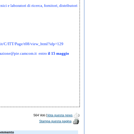
ci e laboratori di ricerca, fornitori, distributori
.it/C/ITT/Page/t08/view_html?idp=129
azione@pie.camcom.it
entro
il 15 maggio
564 Voti (
Vota questa news
)
Stampa questa pagina
ommento