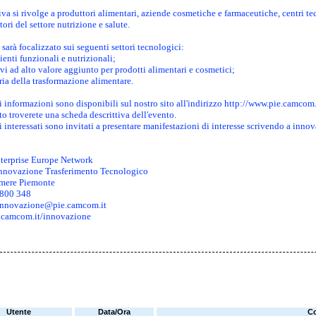
iva si rivolge a produttori alimentari, aziende cosmetiche e farmaceutiche, centri tecni
tori del settore nutrizione e salute.
sarà focalizzato sui seguenti settori tecnologici:
ienti funzionali e nutrizionali;
vi ad alto valore aggiunto per prodotti alimentari e cosmetici;
ria della trasformazione alimentare.
 informazioni sono disponibili sul nostro sito all'indirizzo
http://www.pie.camcom
to troverete una scheda descrittiva dell'evento.
i interessati sono invitati a presentare manifestazioni di interesse scrivendo a
innov
erprise Europe Network
Innovazione Trasferimento Tecnologico
mere Piemonte
 800 348
innovazione@pie.camcom.it
.camcom.it/innovazione
Utente
Data/Ora
C