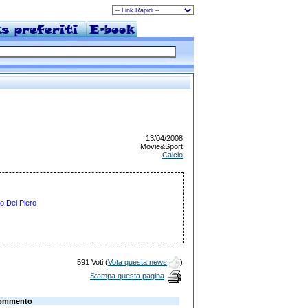
13/04/2008
Movie&Sport
Calcio
o Del Piero
591 Voti (
Vota questa news
)
Stampa questa pagina
ommento