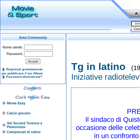
Area Community
Nome utente:
Password:
Tg in latino
(19
Registrati gratuitamente
per pubblicare il tuo Album
Iniziative radiotele
Password dimenticata?
Movie Easy
PRE
Calcio giocato
Il sindaco di Quis
Siti Società Torinesi e
occasione delle celeb
Piemontesi
Campionati di calcio
in un confronto 