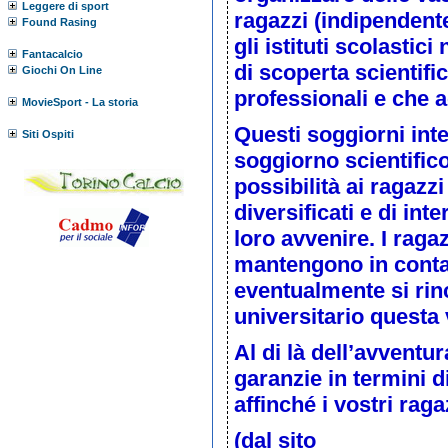
Leggere di sport
ragazzi
(indipendent
Found Rasing
gli istituti scolastic
Fantacalcio
di scoperta scientifi
Giochi On Line
professionali e che 
MovieSport - La storia
Questi soggiorni int
Siti Ospiti
soggiorno scientifico
possibilità ai ragazzi
diversificati e di int
loro avvenire. I ragaz
mantengono in contat
eventualmente si ri
universitario questa
Al di là dell’avventu
garanzie in termini d
affinché i vostri rag
(dal sito