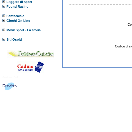
Leggere di sport
Found Rasing
Fantacalcio
Giochi On Line
Co
MovieSport - La storia
Siti Ospiti
Codice di 
Versione:
3.0