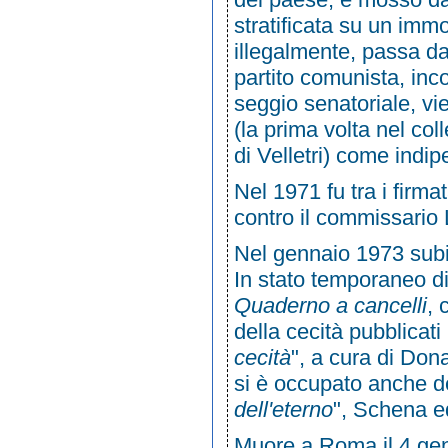
stratificata su un immo
illegalmente, passa dall
partito comunista
, inc
seggio senatoriale, vi
(la prima volta nel col
di
Velletri
) come indip
Nel 1971 fu tra i firma
contro il commissario
Nel gennaio
1973
subi
In stato temporaneo di 
Quaderno a cancelli
, 
della cecità pubblicati
cecità
", a cura di Don
si è occupato anche de
dell'eterno
", Schena e
Muore a Roma il 4 genn