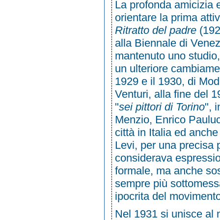
La profonda amicizia e
orientare la prima attiv
Ritratto del padre
(
19
alla
Biennale di Venez
mantenuto uno studio, 
un ulteriore cambiament
1929
e il
1930
, di
Modi
Venturi, alla fine del
1
"
sei pittori di Torino
", 
Menzio
,
Enrico Pauluc
città in
Italia
ed anche
Levi, per una precisa 
considerava espression
formale, ma anche sosta
sempre più sottomess
ipocrita del
movimento 
Nel 1931 si unisce al 