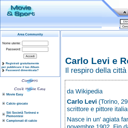
Area Community
Nome utente:
Password:
Carlo Levi e 
Registrati gratuitamente
per pubblicare il tuo Album
Il respiro della cit
Password dimenticata?
da Wikipedia
Movie Easy
Carlo Levi
(
Torino
,
29
Calcio giocato
scrittore
e
pittore
itali
Siti Società Torinesi e
Piemontesi
Nasce in un' agiata fam
Campionati di calcio
novembre 1902. Fin d