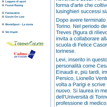
Leggere di sport
forma d'arte che colti
Found Rasing
lusinghieri successi sia
Fantacalcio
Giochi On Line
Dopo avere terminato gl
MovieSport - La storia
Torino. Nel periodo deg
Treves
(figura di rilie
Siti Ospiti
invita a collaborare al
scuola di
Felice Casor
torinese.
Levi, inserito in ques
personalità come
Ces
Einaudi
e, più tardi, i
Persico
,
Lionello Vent
volta a
Parigi
e scrive 
nuovo
. Si laurea in m
dell'Università di Tor
professione di medico, 