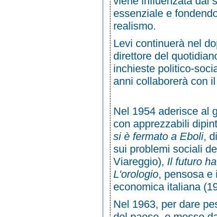
viene influenzata dal 
essenziale e fondendo 
realismo.
Levi continuerà nel dop
direttore del quotidi
inchieste politico-soci
anni collaborerà con i
Nel
1954
aderisce al g
con apprezzabili dipin
si è fermato a Eboli
, 
sui problemi sociali d
Viareggio
),
Il futuro h
L'orologio
, pensosa e 
economica
italiana (
1
Nel
1963
, per dare pe
del paese, e mosso dal