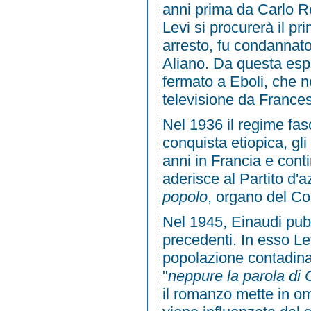
anni prima da
Carlo R
Levi si procurerà il p
arresto, fu condannato
Aliano
. Da questa esp
fermato a Eboli
, che 
televisione
da
France
Nel
1936
il regime fasc
conquista etiopica
, gl
anni in
Francia
e contin
aderisce al
Partito d'a
popolo
, organo del Co
Nel
1945
,
Einaudi
pub
precedenti. In esso Le
popolazione contadina, 
"
neppure la parola di 
il romanzo mette in omb