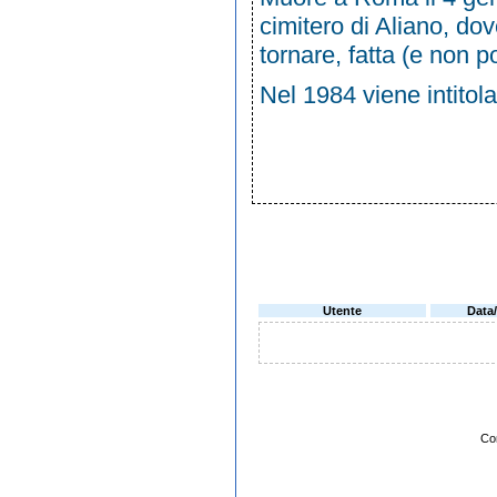
cimitero di
Aliano
, do
tornare, fatta (e non p
Nel 1984 viene intitola
Utente
Data
Co