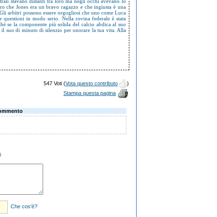
trali stavano distanti tra loro ma negli occhi avevano lo
ssero che Jones era un bravo ragazzo e che ingiusta è una
. Gli arbitri possono essere orgogliosi che uno come Luca
le questioni in modo serio. Nella rovina federale è stata
rchè se la componente più solida del calcio abdica al suo
il suo di minuto di silenzio per onorare la tua vita. Alla
547 Voti (
Vota questo contributo
)
Stampa questa pagina
ommento
i
Che cos'è?