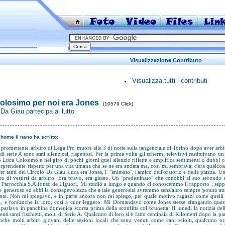
Visualizzazione Contributo
Visualizza tutti i contributi
olosimo per noi era Jones
(10579 Click)
o Da Giau partecipa al lutto
 home il nano ha scritto:
promettente arbitro di Lega Pro muore alle 3 di notte sulla tangenziale di Torino dopo aver arbit
di serie A sono stati silenziosi, rispettosi. Per la prima volta gli schermi televisivi restituivano
ro Luca Colosimo e nel giro di pochi giorni quel silenzio riflette e amplifica sentimenti o dubbi
orprendente rispetto per una vita umana che se ne era andata ma, cosi mi sembrava, c'era qualcos
Per tanti del Circolo Da Giau Luca era Jones, l' "animato", l'amico dell'oratorio e della piazza. 
lto di vestirsi da arbitro. Era bravo, era giusto. Un "predestinato" che conobbi al suo seco
 Parrocchia S.Alfonso de Liguori. Mi studiò a lungo e quando ci conoscemmo il rapporto , seppu
 generoso ed ebbi la consapevolezza che a tale generosità avremmo senz'altro sempre potuto attin
nte. Non mi spiegavo, e in parte ancora non mi spiego, per quale motivo ragazzi come quelli
ta, e fors'anche la loro, così a cuor leggero. Mi Domandavo come Jones stesse sfangando questa
 parlavo in panchina domenica scorsa prima della sconfitta col brunetta. Il lunedi la notizia dell
enti tanti fischietti, molti di Serie A. Qualcuno di loro si è fatto centinaia di Kilometri dopo la 
nche molti arbitri giovani delle sezioni locali che sono venuti come cani sciolti, qualcuno o