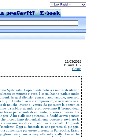
16/03/2015
D_and_T_2
Calcio
rato Spal-Prato. Dopo questa notizia i minuti di silenzio
 un silenzio commosso e vero. I social hanno parlato molto
 comuni. In quel silenzio, pensavo ascoltandolo, non solo
a di più. Credo di averlo compreso dopo aver assistito ai
Uno di noi che invece di vestirsi da giocatore la domenica
ndo anno da arbitro quando promuovemmo il Torneo degli
r breve per volontà di entrambi, fu vero e intenso. Era
gere. A lui e alle sue potenziali dificoltà avevo pensato
 che incontriamo domenicalmente potessero rovinare la
 situazione ma di certo non l'avrei cercato. Di questa
'incidente. Oggi ai funerali, in una giornata di pioggia,
partita domenicale per essere presente in Parrocchia. Erano
rgogliosamente con la maglietta sulle spalle. Era anche