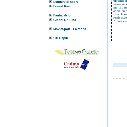
presente i
Leggere di sport
stesso sma
Found Rasing
morte a tr
abbia cred
risucchiat
Fantacalcio
ruolo siam
Giochi On Line
Nonna e a 
MovieSport - La storia
Siti Ospiti