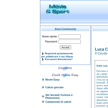
Area Community
Nome utente:
Password:
Luca C
Il Circol
Registrati gratuitamente
per pubblicare il tuo Album
Password dimenticata?
Sulla sua
Giovane e 
sui campi 
dell'arbit
Movie Easy
c'era un s
funerali. 
aveva sce
Calcio giocato
Amici alla
un ragazzo
recenteme
Siti Società Torinesi e
nostra vi
Piemontesi
situazione
Campionati di calcio
erano pres
presenti a