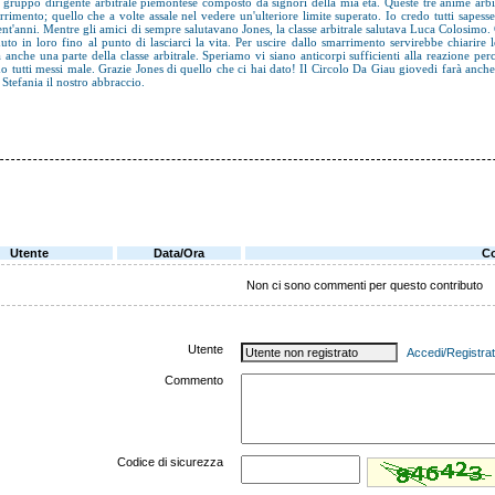
l gruppo dirigente arbitrale piemontese composto da signori della mia età. Queste tre anime arbi
rrimento; quello che a volte assale nel vedere un'ulteriore limite superato. Io credo tutti sape
ent'anni. Mentre gli amici di sempre salutavano Jones, la classe arbitrale salutava Luca Colosimo
uto in loro fino al punto di lasciarci la vita. Per uscire dallo smarrimento servirebbe chiarire 
a anche una parte della classe arbitrale. Speriamo vi siano anticorpi sufficienti alla reazione pe
o tutti messi male. Grazie Jones di quello che ci hai dato! Il Circolo Da Giau giovedi farà anche 
Stefania il nostro abbraccio.
Utente
Data/Ora
C
Non ci sono commenti per questo contributo
Utente
Accedi/Registrat
Commento
Codice di sicurezza