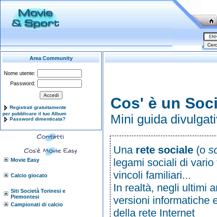
Area Community
Nome utente:
Password:
Cos' è un Soci
Registrati gratuitamente
per pubblicare il tuo Album
Mini guida divulgat
Password dimenticata?
Una
rete sociale
(o
s
legami sociali di vari
Movie Easy
vincoli familiari...
Calcio giocato
In realtà, negli ultimi 
Siti Società Torinesi e
Piemontesi
versioni informatiche e 
Campionati di calcio
della rete Internet