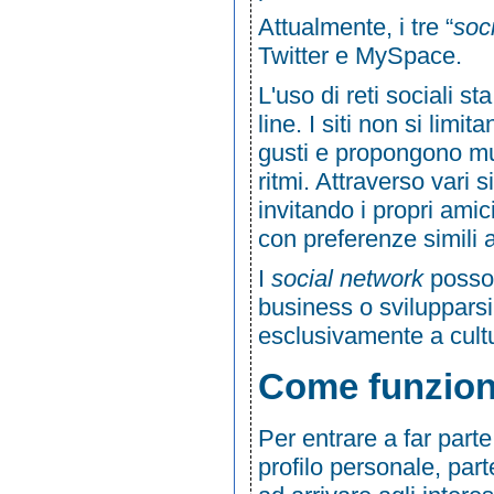
Attualmente, i tre “
soc
Twitter
e
MySpace
.
L'uso di reti sociali 
line. I siti non si lim
gusti e propongono mus
ritmi. Attraverso vari 
invitando i propri amic
con preferenze simili a
I
social network
posson
business o svilupparsi 
esclusivamente a cultu
Come funzion
Per entrare a far part
profilo personale, part