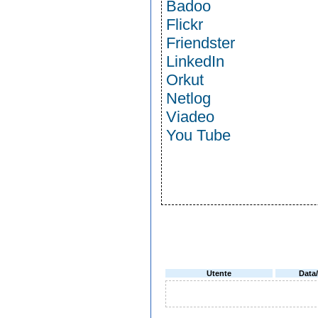
Badoo
Flickr
Friendster
LinkedIn
Orkut
Netlog
Viadeo
You Tube
Utente
Data