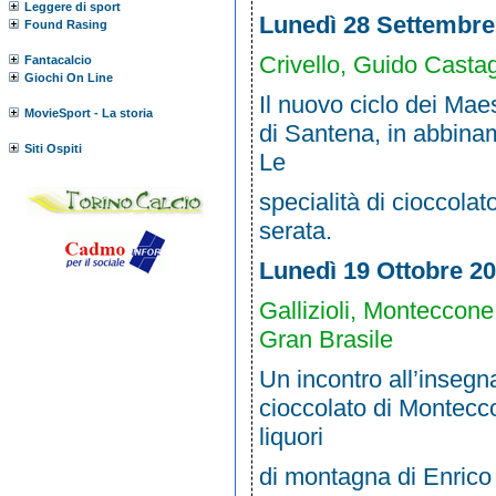
Leggere di sport
Lunedì 28 Settembre
Found Rasing
Crivello, Guido Casta
Fantacalcio
Giochi On Line
Il nuovo ciclo dei Maes
MovieSport - La storia
di Santena, in abbinam
Siti Ospiti
Le
specialità di cioccolat
serata.
Lunedì 19 Ottobre 2
Gallizioli, Monteccone
Gran Brasile
Un incontro all’insegna 
cioccolato di Montecco
liquori
di montagna di Enrico 