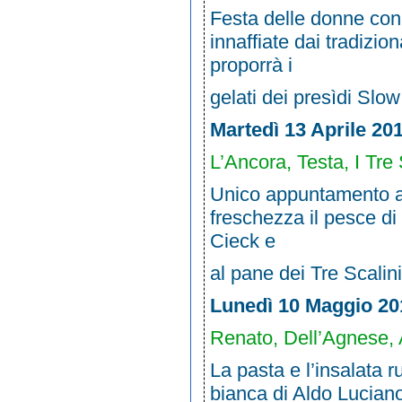
Festa delle donne con l
innaffiate dai tradizio
proporrà i
gelati dei presìdi Slo
Martedì 13 Aprile 20
L’Ancora, Testa, I Tre 
Unico appuntamento al
freschezza il pesce di
Cieck e
al pane dei Tre Scalini.
Lunedì 10 Maggio 20
Renato, Dell’Agnese, A
La pasta e l’insalata r
bianca di Aldo Luciano.