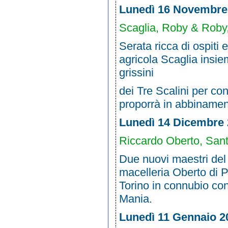
Lunedì 16 Novembre
Scaglia, Roby & Roby, 
Serata ricca di ospiti 
agricola Scaglia insi
grissini
dei Tre Scalini per con
proporrà in abbinamento
Lunedì 14 Dicembre
Riccardo Oberto, Sant
Due nuovi maestri del 
macelleria Oberto di 
Torino in connubio con 
Mania.
Lunedì 11 Gennaio 2