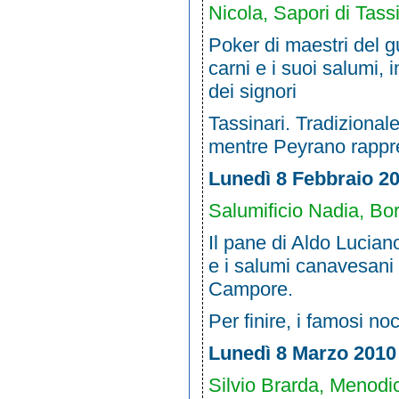
Nicola, Sapori di Tas
Poker di maestri del g
carni e i suoi salumi, 
dei signori
Tassinari. Tradizional
mentre Peyrano rappre
Lunedì 8 Febbraio 2
Salumificio Nadia, Bo
Il pane di Aldo Lucian
e i salumi canavesani 
Campore.
Per finire, i famosi no
Lunedì 8 Marzo 2010
Silvio Brarda, Menodic