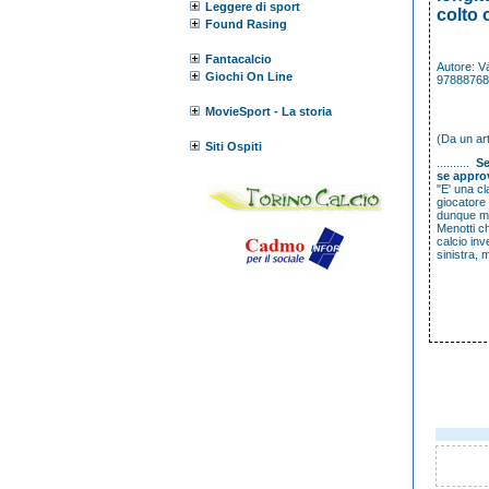
Leggere di sport
colto
Found Rasing
Fantacalcio
Autore:
V
Giochi On Line
97888768
MovieSport - La storia
(Da un art
Siti Ospiti
..........
Se
se appro
"E' una c
giocatore 
dunque men
Menotti ch
calcio in
sinistra, 