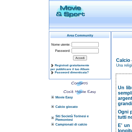
Area Community
Nome utente:
Password:
Calcio
Una relig
Registrati gratuitamente
per pubblicare il tuo Album
Password dimenticata?
Un lib
sempli
Movie Easy
argen
grand
Calcio giocato
Ogni 
Siti Società Torinesi e
tutti no
Piemontesi
Campionati di calcio
E' un 
longit