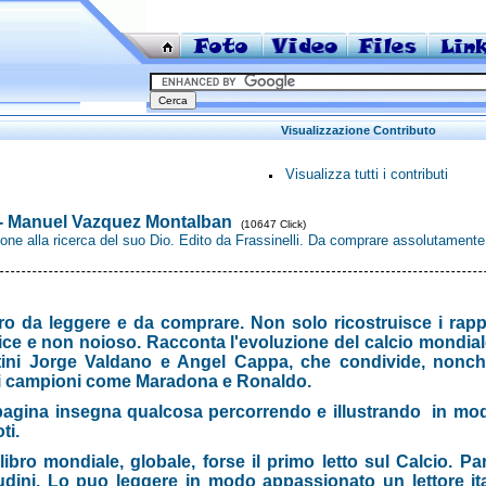
Visualizzazione Contributo
Visualizza tutti i contributi
 - Manuel Vazquez Montalban
(10647 Click)
ione alla ricerca del suo Dio. Edito da Frassinelli. Da comprare assolutamente
ro da leggere e da comprare. Non solo ricostruisce i rappo
ce e non noioso. Racconta l'evoluzione del calcio mondiale 
tini Jorge Valdano e Angel Cappa, che condivide, nonchè 
i campioni come Maradona e Ronaldo.
pagina insegna qualcosa percorrendo e illustrando in mod
ti.
libro mondiale, globale, forse il primo letto sul Calcio. Parl
udini. Lo puo leggere in modo appassionato un lettore it