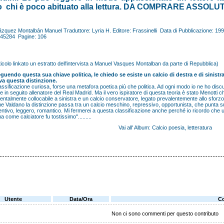
 o chi è poco abituato alla lettura. DA COMPRARE ASSO
ázquez Montalbán Manuel
Traduttore:
Lyria H.
Editore:
Frassinelli
Data di Pubblicazione:
199
45284
Pagine:
106
icolo linkato un estratto dell'intervista a Manuel Vasques Montalban da parte di Repubblica)
guendo questa sua chiave politica, le chiedo se esiste un calcio di destra e di sinistr
va questa distinzione.
lassificazione curiosa, forse una metafora poetica più che politica. Ad ogni modo io ne ho di
e in seguito allenatore del Real Madrid. Ma il vero ispiratore di questa teoria è stato Menotti 
talmente collocabile a sinistra e un calcio conservatore, legato prevalentemente allo sforzo 
e Valdano la distinzione passa tra un calcio meschino, repressivo, opportunista, che punta su
ventivo, leggero, romantico. Mi fermerei a questa classificazione anche perché io ricordo che
ma come calciatore fu tostissimo".........
Vai all' Album: Calcio poesia, letteratura
Utente
Data/Ora
C
Non ci sono commenti per questo contributo