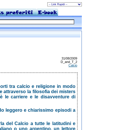
31/08/2009
D_and_T_2
Calcio
rti tra calcio e religione in modo
attraverso la filosofia dei misters
le carriere e le disavventure di
o leggero e chiarissimo episodi a
a del Calcio a tutte le latitudini e
aliano o uno argentino, un lettore