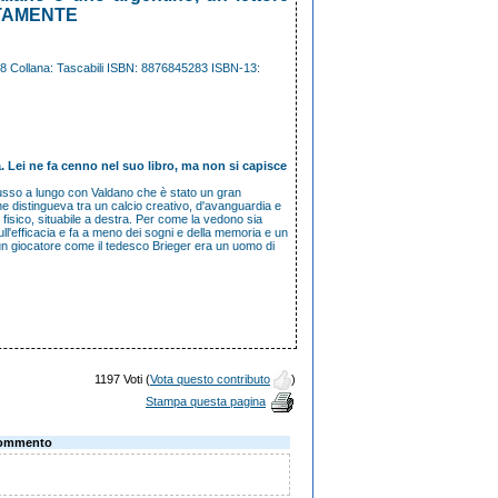
LUTAMENTE
8
Collana:
Tascabili
ISBN:
8876845283
ISBN-13:
a. Lei ne fa cenno nel suo libro, ma non si capisce
scusso a lungo con Valdano che è stato un gran
che distingueva tra un calcio creativo, d'avanguardia e
fisico, situabile a destra. Per come la vedono sia
ll'efficacia e fa a meno dei sogni e della memoria e un
 un giocatore come il tedesco Brieger era un uomo di
1197 Voti (
Vota questo contributo
)
Stampa questa pagina
ommento