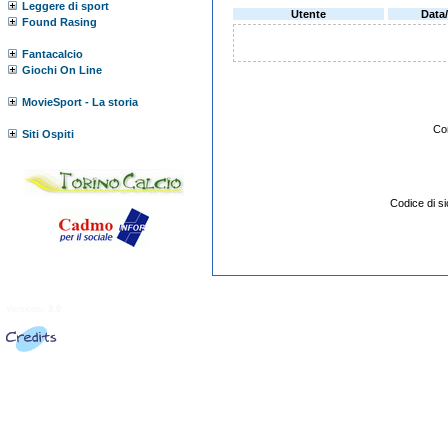
Leggere di sport
Utente
Data
Found Rasing
Fantacalcio
Giochi On Line
MovieSport - La storia
Co
Siti Ospiti
Codice di 
Versione:
3.0