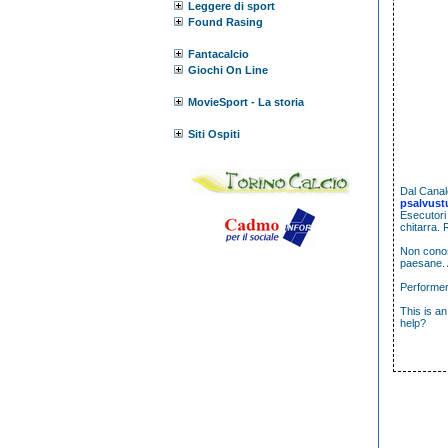
Leggere di sport
Found Rasing
Fantacalcio
Giochi On Line
MovieSport - La storia
Siti Ospiti
Dal
Canale
psalvust
Esecutori
chitarra. 
Non conosc
paesane. 
Performer
This is an
help?