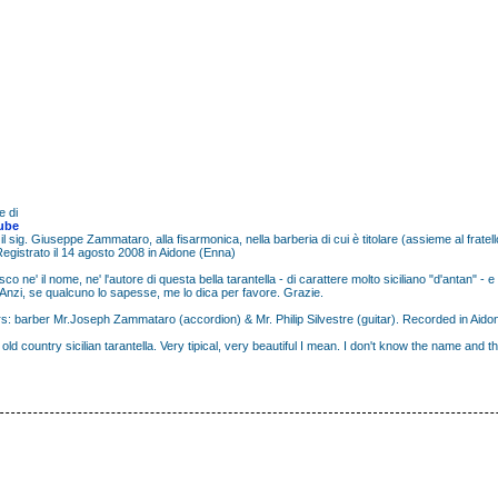
 di
ube
 il sig. Giuseppe Zammataro, alla
fisarmonica, nella barberia di cui è titolare (assieme al fratell
Registrato il 14 agosto 2008 in Aidone (Enna)
o ne' il nome, ne' l'autore di questa bella tarantella - di carattere molto siciliano "d'antan" - 
Anzi, se qualcuno lo sapesse, me lo dica per favore. Grazie.
s: barber Mr.Joseph Zammataro (accordion) & Mr. Philip Silvestre (guitar). Recorded in Aido
 old country sicilian tarantella. Very tipical, very beautiful I mean. I don't know the name and t