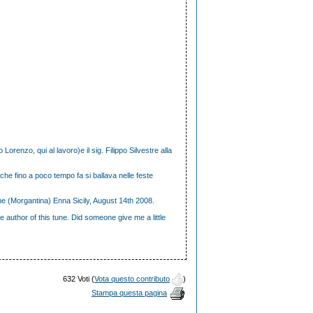
o Lorenzo, qui al lavoro)e il sig. Filippo Silvestre alla
e che fino a poco tempo fa si ballava nelle feste
ne (Morgantina) Enna Sicily, August 14th 2008.
he author of this tune. Did someone give me a little
632 Voti (
Vota questo contributo
)
Stampa questa pagina