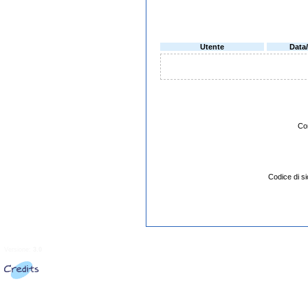
Utente
Data
Co
Codice di 
Versione:
3.0