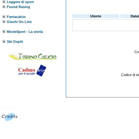
Leggere di sport
Found Rasing
Utente
Data
Fantacalcio
Giochi On Line
MovieSport - La storia
Siti Ospiti
Co
Codice di 
Versione:
3.0