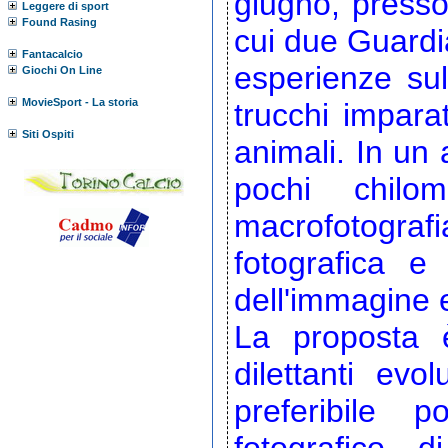
giugno, presso 
Leggere di sport
Found Rasing
cui due Guardi
Fantacalcio
esperienze su
Giochi On Line
MovieSport - La storia
trucchi imparat
Siti Ospiti
animali. In un 
pochi chilo
macrofotogra
fotografica e
dell'immagine e 
La proposta è
dilettanti evo
preferibile 