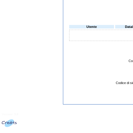
Utente
Data
Co
Codice di 
Versione:
3.0