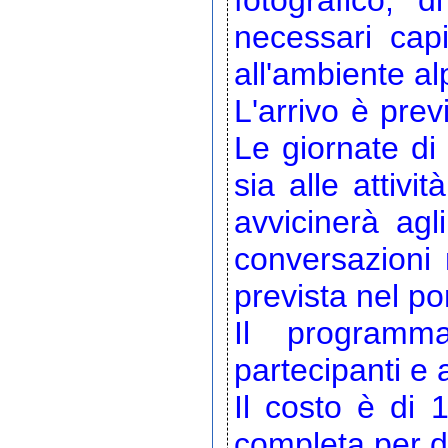
fotografico, 
necessari capi
all'ambiente al
L'arrivo è prev
Le giornate d
sia alle attivi
avvicinerà agli
conversazioni 
prevista nel p
Il programm
partecipanti e 
Il costo è di 
completa per du