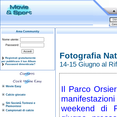
Area Community
Nome utente:
Password:
Fotografia Nat
Registrati gratuitamente
per pubblicare il tuo Album
14-15 Giugno al Rif
Password dimenticata?
Il Parco Orsier
Movie Easy
Calcio giocato
manifestazioni
Siti Società Torinesi e
weekend di Fo
Piemontesi
Campionati di calcio