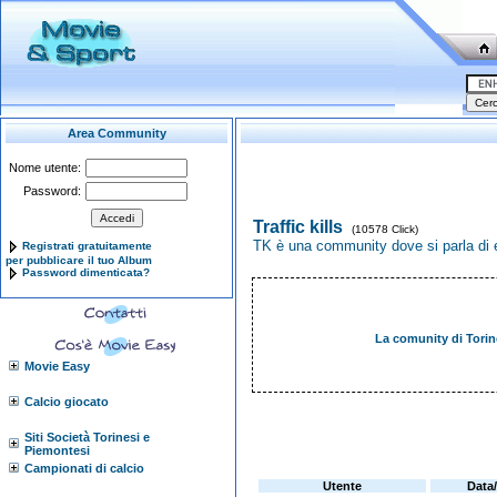
Area Community
Nome utente:
Password:
Traffic kills
(10578 Click)
TK è una community dove si parla di ec
Registrati gratuitamente
per pubblicare il tuo Album
Password dimenticata?
La comunity di Torino
Movie Easy
Calcio giocato
Siti Società Torinesi e
Piemontesi
Campionati di calcio
Utente
Data