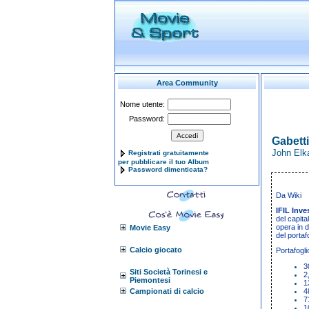
Area Community
Nome utente:
Password:
Gabett
John Elkan
Registrati gratuitamente
per pubblicare il tuo Album
Password dimenticata?
Da Wiki
IFIL Inve
del capita
opera in d
Movie Easy
del portaf
Calcio giocato
Portafogli
3
Siti Società Torinesi e
2
Piemontesi
1
Campionati di calcio
4
7
1