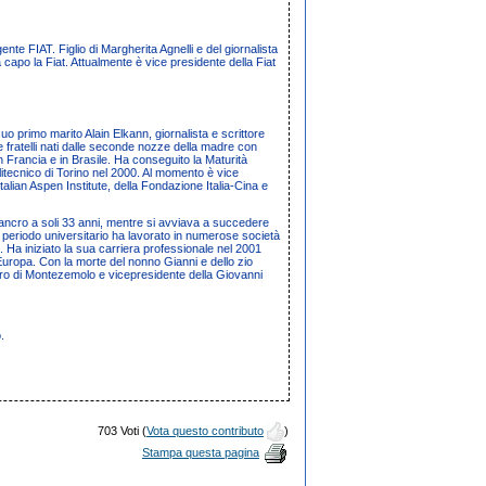
igente FIAT. Figlio di
Margherita Agnelli
e del giornalista
a capo la
Fiat
. Attualmente è vice presidente della
Fiat
 suo primo marito
Alain Elkann
, giornalista e scrittore
e fratelli nati dalle seconde nozze della madre con
in
Francia
e in
Brasile
. Ha conseguito la Maturità
itecnico di Torino
nel 2000. Al momento è vice
Italian Aspen Institute
, della
Fondazione Italia-Cina
e
cancro a soli 33 anni, mentre si avviava a succedere
periodo universitario ha lavorato in numerose società
 Ha iniziato la sua carriera professionale nel
2001
Europa
. Con la morte del nonno Gianni e dello zio
ro di Montezemolo
e vicepresidente della
Giovanni
.
703 Voti (
Vota questo contributo
)
Stampa questa pagina