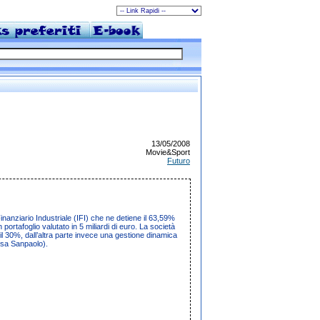
13/05/2008
Movie&Sport
Futuro
Finanziario Industriale
(
IFI
) che ne detiene il 63,59%
portafoglio valutato in 5 miliardi di euro. La società
 il 30%, dall’altra parte invece una gestione dinamica
esa Sanpaolo
).