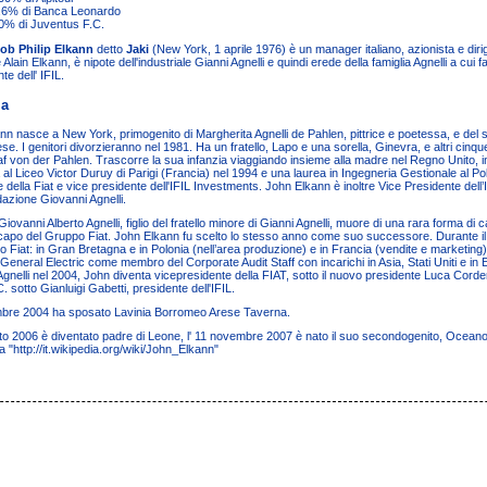
,6% di
Banca Leonardo
0% di
Juventus
F.C.
ob Philip Elkann
detto
Jaki
(
New York
,
1 aprile
1976
) è un
manager
italiano
, azionista e dir
e
Alain Elkann
, è nipote dell'industriale
Gianni Agnelli
e quindi erede della
famiglia Agnelli
a cui f
te dell'
IFIL
.
ia
ann nasce a
New York
, primogenito di
Margherita Agnelli
de Pahlen, pittrice e poetessa, e del
ese. I genitori divorzieranno nel 1981. Ha un fratello,
Lapo
e una sorella, Ginevra, e altri cinqu
f von der Pahlen. Trascorre la sua infanzia viaggiando insieme alla madre nel
Regno Unito
, 
a al Liceo Victor Duruy di
Parigi
(
Francia
) nel 1994 e una laurea in
Ingegneria Gestionale
al
Pol
 della Fiat e vice presidente dell'IFIL Investments. John Elkann è inoltre Vice Presidente dell’
azione Giovanni Agnelli
.
Giovanni Alberto Agnelli
, figlio del fratello minore di
Gianni Agnelli
, muore di una rara forma di 
 capo del
Gruppo Fiat
. John Elkann fu scelto lo stesso anno come suo successore. Durante il 
o Fiat: in Gran Bretagna e in
Polonia
(nell’area produzione) e in Francia (vendite e marketing).
General Electric
come membro del Corporate Audit Staff con incarichi in
Asia
,
Stati Uniti
e in
gnelli
nel 2004, John diventa vicepresidente della FIAT, sotto il nuovo presidente
Luca Corde
C.
sotto
Gianluigi Gabetti
, presidente dell'
IFIL
.
mbre
2004
ha sposato
Lavinia Borromeo Arese Taverna
.
to
2006
è diventato padre di Leone, l'
11 novembre
2007
è nato il suo secondogenito, Oceano
a "
http://it.wikipedia.org/wiki/John_Elkann
"