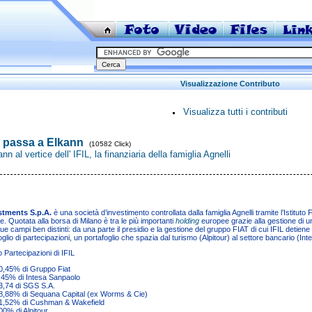
Visualizzazione Contributo
Visualizza tutti i contributi
i passa a Elkann
(10582 Click)
n al vertice dell' IFIL, la finanziaria della famiglia Agnelli
stments S.p.A.
è una società d’investimento controllata dalla famiglia
Agnelli
tramite l’
Istituto 
le. Quotata alla
borsa
di
Milano
è tra le più importanti
holding
europee grazie alla gestione di un 
ue campi ben distinti: da una parte il presidio e la gestione del
gruppo FIAT
di cui IFIL detiene
oglio di partecipazioni, un portafoglio che spazia dal turismo (
Alpitour
) al settore bancario (
Int
o Partecipazioni di IFIL
0,45% di
Gruppo Fiat
,45% di
Intesa Sanpaolo
3,74 di
SGS
S.A.
8,88% di
Sequana Capital
(ex Worms & Cie)
1,52% di
Cushman & Wakefield
00% di
Alpitour