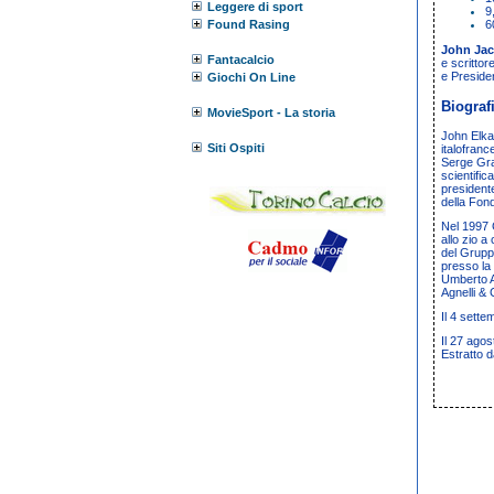
Leggere di sport
9
Found Rasing
6
John Jac
Fantacalcio
e scrittor
e Presiden
Giochi On Line
Biograf
MovieSport - La storia
John Elk
Siti Ospiti
italofranc
Serge Gra
scientific
presidente
della
Fond
Nel 1997
allo zio a
del Grupp
presso la
Umberto A
Agnelli & 
Il
4 sette
Il
27 agos
Estratto d